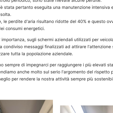
rollo periodico, sono state rilevate alcune perdite.
 è stata pertanto eseguita una manutenzione intensiva 
isolta.
 le perdite d'aria risultano ridotte del 40% e questo 
ei consumi energetici.
importanza, sugli schermi aziendali utilizzati per veico
a condiviso messaggi finalizzati ad attirare l'attenzione
zzare tutta la popolazione aziendale.
 sempre di impegnarci per raggiungere i più elevati stan
rendiamo anche molto sul serio l'argomento del rispetto 
glio per rendere la nostra attività sempre più sostenibi