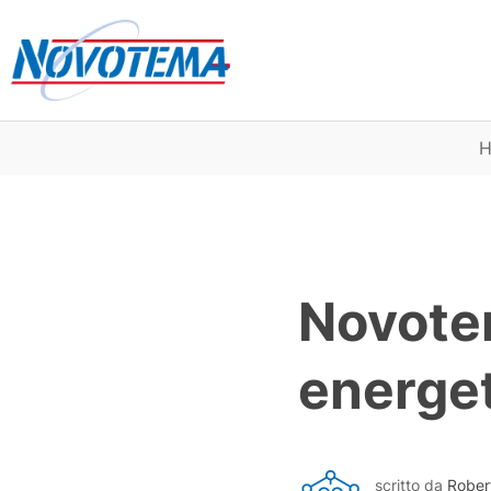
H
Novotem
energe
scritto da
Rober