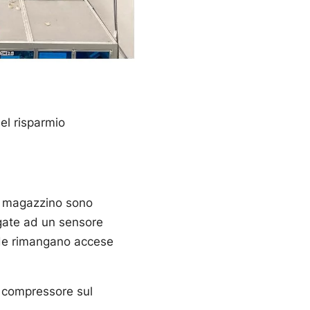
el risparmio
i e magazzino sono
legate ad un sensore
de rimangano accese
n compressore sul