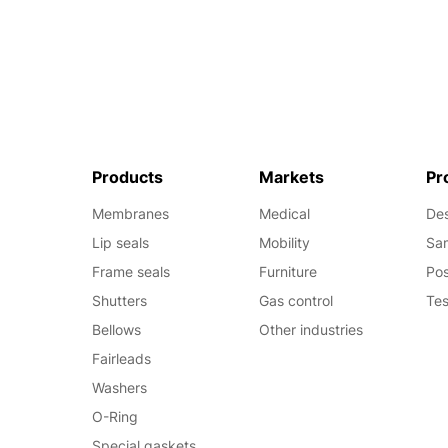
Products
Markets
Pr
Membranes
Medical
De
Lip seals
Mobility
Sam
, 2
Frame seals
Furniture
Pos
Shutters
Gas control
Tes
Bellows
Other industries
Fairleads
Washers
O-Ring
Special gaskets