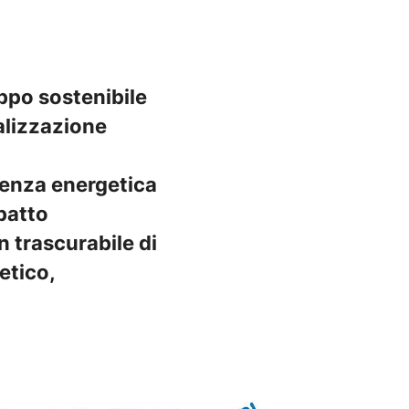
ppo sostenibile
alizzazione
cienza energetica
mpatto
n trascurabile di
etico,