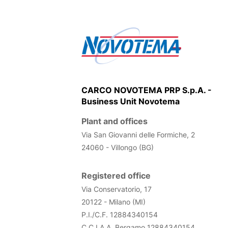
CARCO NOVOTEMA PRP S.p.A. -
Business Unit Novotema
Plant and offices
Via San Giovanni delle Formiche
24060 - Villongo (BG)
Registered office
Via Conservatorio, 17
20122 - Milano (MI)
P.I./C.F. 12884340154
C.C.I.A.A. Bergamo
12884340154