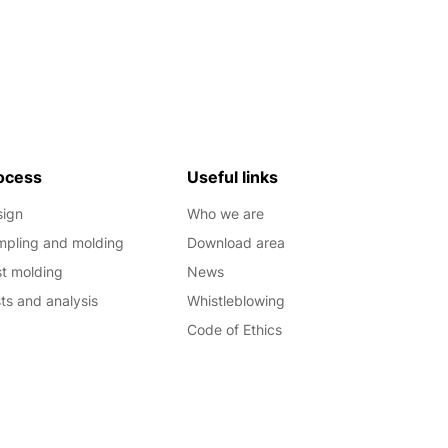
ocess
Useful links
sign
Who we are
pling and molding
Download area
t molding
News
ts and analysis
Whistleblowing
Code of Ethics