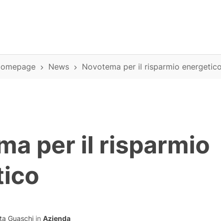
omepage
News
Novotema per il risparmio energetic
a per il risparmio
tico
ta Guaschi
in
Azienda